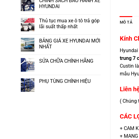
CHÍNH SÁCH BẢO HÀNH XE
HYUNDAI
Thủ tục mua xe ô tô trả góp
MÔ TẢ
lãi suất thấp nhất
Kính C
BẢNG GIÁ XE HYUNDAI MỚI
NHẤT
Hyundai 
trung 7 
SỬA CHỮA CHÍNH HÃNG
Custin l
mẫu Hyun
PHỤ TÙNG CHÍNH HIỆU
Liên hệ
( Chúng 
CÁC L
+ CAM K
+ MANG 