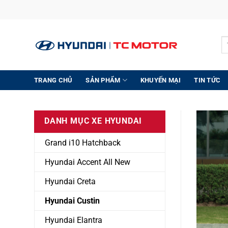
Bỏ
qua
nội
Tì
dung
ki
TRANG CHỦ
SẢN PHẨM
KHUYẾN MẠI
TIN TỨC
DANH MỤC XE HYUNDAI
Grand i10 Hatchback
Hyundai Accent All New
Hyundai Creta
Hyundai Custin
Hyundai Elantra