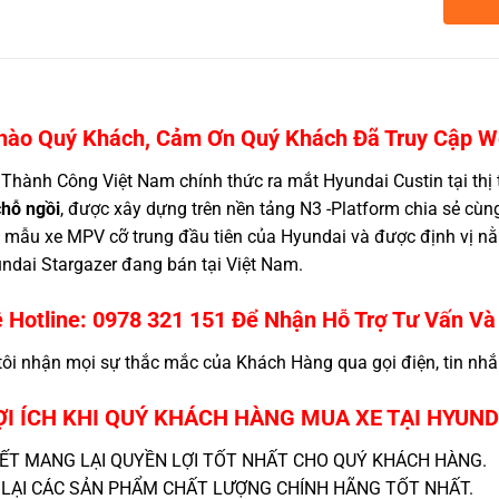
hào Quý Khách, Cảm Ơn Quý Khách Đã Truy Cập W
Thành Công Việt Nam chính thức ra mắt Hyundai Custin tại thị
chỗ ngồi
, được xây dựng trên nền tảng N3 -Platform chia sẻ cù
à mẫu xe MPV cỡ trung đầu tiên của Hyundai và được định vị nằ
dai Stargazer đang bán tại Việt Nam.
 Hotline:
0978 321 151
Để Nhận Hỗ Trợ Tư Vấn Và
tôi nhận mọi sự thắc mắc của Khách Hàng qua gọi điện, tin nhắn
ỢI ÍCH KHI QUÝ KHÁCH HÀNG MUA XE TẠI HYUN
ẾT MANG LẠI QUYỀN LỢI TỐT NHẤT CHO QUÝ KHÁCH HÀNG.
LẠI CÁC SẢN PHẨM CHẤT LƯỢNG CHÍNH HÃNG TỐT NHẤT.