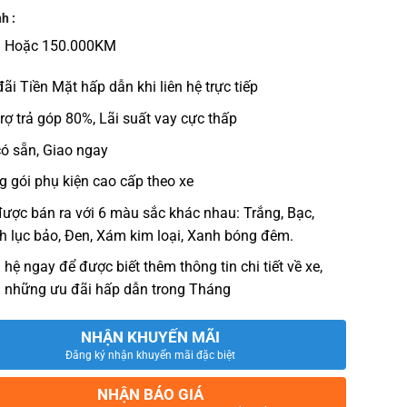
h :
 Hoặc 150.000KM
ãi Tiền Mặt hấp dẫn khi liên hệ trực tiếp
rợ trả góp 80%, Lãi suất vay cực thấp
có sẵn, Giao ngay
g gói phụ kiện cao cấp theo xe
được bán ra với 6 màu sắc khác nhau: Trắng, Bạc,
h lục bảo, Đen, Xám kim loại, Xanh bóng đêm.
 hệ ngay để được biết thêm thông tin chi tiết về xe,
 những ưu đãi hấp dẫn trong Tháng
NHẬN KHUYẾN MÃI
Đăng ký nhận khuyến mãi đặc biệt
NHẬN BÁO GIÁ