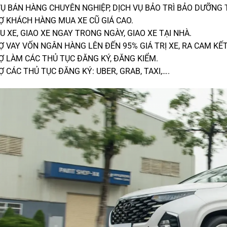
VỤ BÁN HÀNG CHUYÊN NGHIỆP, DỊCH VỤ BẢO TRÌ BẢO DƯỠNG 
Ợ KHÁCH HÀNG MUA XE CŨ GIÁ CAO.
U XE, GIAO XE NGAY TRONG NGÀY, GIAO XE TẠI NHÀ.
Ợ VAY VỐN NGÂN HÀNG LÊN ĐẾN 95% GIÁ TRỊ XE, RA CAM KẾT
Ợ LÀM CÁC THỦ TỤC ĐĂNG KÝ, ĐĂNG KIỂM.
Ợ CÁC THỦ TỤC ĐĂNG KÝ: UBER, GRAB, TAXI,….