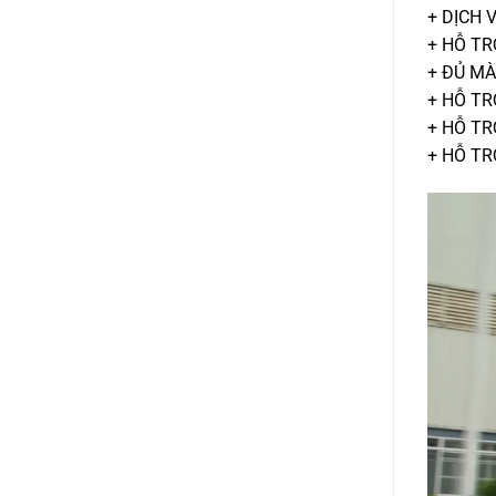
+ DỊCH 
+ HỖ TR
+ ĐỦ MÀ
+ HỖ TR
+ HỖ TR
+ HỖ TR