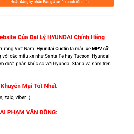
Hoặc đăng ký nhận Báo giá xe lăn bánh tốt nhất
ebsite Của Đại Lý
HYUNDAI
Chính Hãng
 trường Việt Nam.
Hyundai Custin
là mẫu xe
MPV cỡ
ng với các mẫu xe như Santa Fe hay Tucson. Hyundai
m dưới phân khúc so với Hyundai Staria và nằm trên
 Khuyến Mại Tốt Nhất
, zalo, viber…)
DAI PHẠM VĂN ĐỒNG: