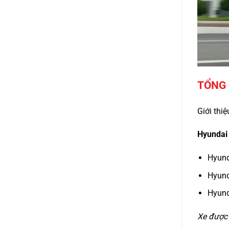
TỔNG
Giới thi
Hyundai 
Hyund
Hyund
Hyund
Xe được 