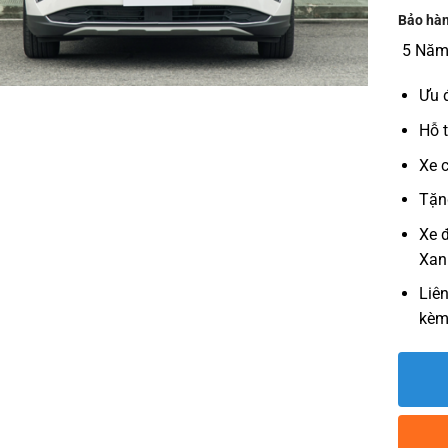
Bảo hàn
5 Năm
Ưu đ
Hỗ t
Xe 
Tặn
Xe 
Xan
Liên
kèm