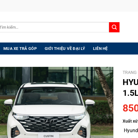
m
ếm:
MUA XE TRẢ GÓP
GIỚI THIỆU VỀ ĐẠI LÝ
LIÊN HỆ
TRANG
HYU
1.5
850
Xuất xứ
Hyund