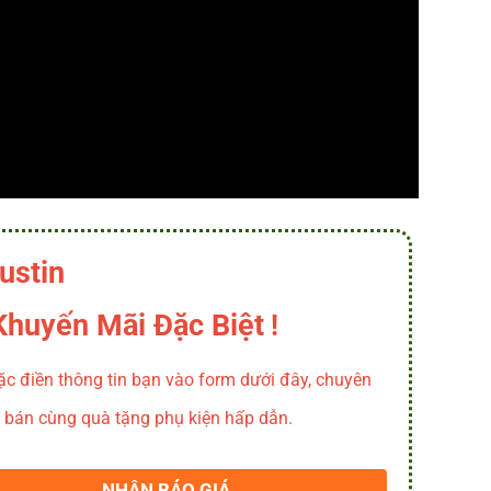
ustin
Khuyến Mãi Đặc Biệt
!
oặc điền thông tin bạn vào form dưới đây, chuyên
iá bán cùng quà tặng phụ kiện hấp dẫn.
NHẬN BÁO GIÁ