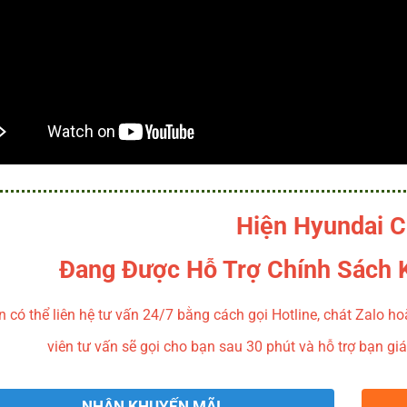
Hiện Hyundai C
Đang Được Hỗ Trợ Chính Sách 
n có thể liên hệ tư vấn 24/7 bằng cách gọi Hotline, chát Zalo h
viên tư vấn sẽ gọi cho bạn sau 30 phút và hỗ trợ bạn g
NHẬN KHUYẾN MÃI