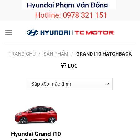
Bỏ
qua
Hotline:
0978 321 151
nội
dung
TRANG CHỦ
/
SẢN PHẨM
/
GRAND I10 HATCHBACK
LỌC
Hyundai Grand i10