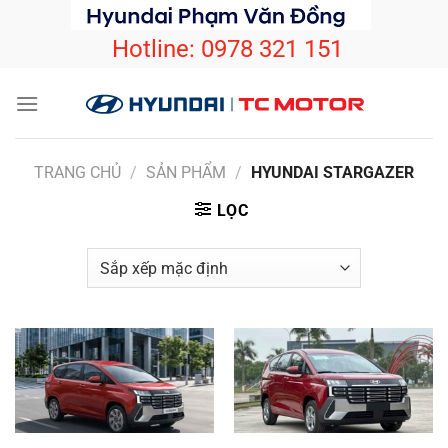
Bỏ
qua
Hotline:
0978 321 151
nội
dung
TRANG CHỦ
/
SẢN PHẨM
/
HYUNDAI STARGAZER
LỌC