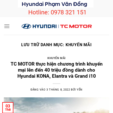
Bỏ
qua
Hotline:
0978 321 151
nội
dung
LƯU TRỮ DANH MỤC:
KHUYẾN MÃI
KHUYẾN MÃI
TC MOTOR thực hiện chương trình khuyến
mại lên đến 40 triệu đồng dành cho
Hyundai KONA, Elantra và Grand i10
ĐĂNG VÀO
3 THÁNG 8, 2022
BỞI
YẾN
03
Th8