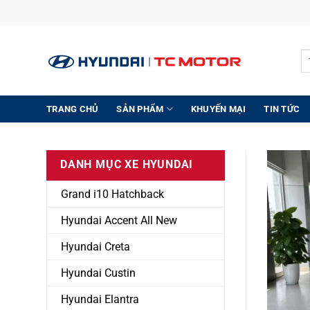
Bỏ
qua
nội
Tìm
dung
kiế
TRANG CHỦ
SẢN PHẨM
KHUYẾN MẠI
TIN TỨC
Để nhận
DANH MỤC XE HYUNDAI
Grand i10 Hatchback
Hyundai Accent All New
Hyundai Creta
Hyundai Custin
Hyundai Elantra