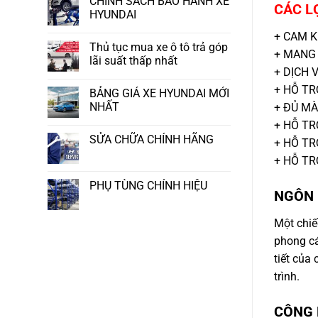
CHÍNH SÁCH BẢO HÀNH XE
CÁC LỢ
HYUNDAI
+ CAM K
Thủ tục mua xe ô tô trả góp
+ MANG 
lãi suất thấp nhất
+ DỊCH V
+ HỖ TRỢ
BẢNG GIÁ XE HYUNDAI MỚI
NHẤT
+ ĐỦ MÀU
+ HỖ TRỢ
SỬA CHỮA CHÍNH HÃNG
+ HỖ TRỢ
+ HỖ TRỢ
PHỤ TÙNG CHÍNH HIỆU
NGÔN N
Một chiếc
phong các
tiết của 
trình.
CÔNG N