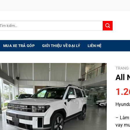
m:
MUA XE TRẢ GÓP
GIỚI THIỆU VỀ ĐẠI LÝ
LIÊN HỆ
 được
“BÁO GIÁ ĐẶC BIỆT”
và các
“CHƯƠNG TRÌNH ƯU Đ
khách vui lòng điền form báo giá dưới đây:
TRANG 
All 
1.2
Hyundai
– Làm t
vay mua