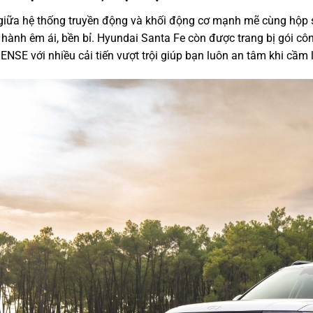
iữa hệ thống truyền động và khối động cơ mạnh mẽ cùng hộp s
hành êm ái, bền bỉ. Hyundai Santa Fe còn được trang bị gói côn
E với nhiều cải tiến vượt trội giúp bạn luôn an tâm khi cầm lá