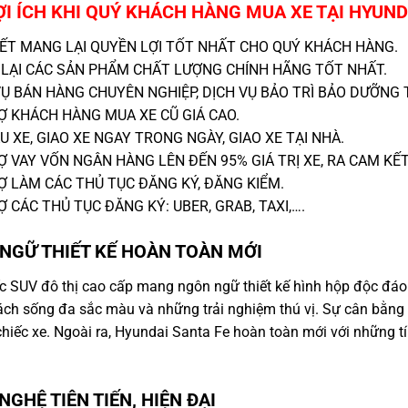
I ÍCH KHI QUÝ KHÁCH HÀNG MUA XE TẠI HYUND
ẾT MANG LẠI QUYỀN LỢI TỐT NHẤT CHO QUÝ KHÁCH HÀNG.
LẠI CÁC SẢN PHẨM CHẤT LƯỢNG CHÍNH HÃNG TỐT NHẤT.
Ụ BÁN HÀNG CHUYÊN NGHIỆP, DỊCH VỤ BẢO TRÌ BẢO DƯỠNG T
 KHÁCH HÀNG MUA XE CŨ GIÁ CAO.
 XE, GIAO XE NGAY TRONG NGÀY, GIAO XE TẠI NHÀ.
 VAY VỐN NGÂN HÀNG LÊN ĐẾN 95% GIÁ TRỊ XE, RA CAM KẾT 
 LÀM CÁC THỦ TỤC ĐĂNG KÝ, ĐĂNG KIỂM.
 CÁC THỦ TỤC ĐĂNG KÝ: UBER, GRAB, TAXI,….
GỮ THIẾT KẾ HOÀN TOÀN MỚI
 SUV đô thị cao cấp mang ngôn ngữ thiết kế hình hộp độc đáo h
h sống đa sắc màu và những trải nghiệm thú vị. Sự cân bằng này
chiếc xe. Ngoài ra, Hyundai Santa Fe hoàn toàn mới với những tí
GHỆ TIÊN TIẾN, HIỆN ĐẠI