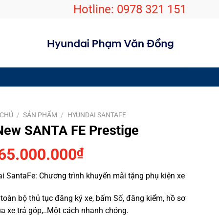
Hotline:
0978 321 151
ÃI”
, Quý
CHỦ
/
SẢN PHẨM
/
HYUNDAI SANTAFE
New SANTA FE Prestige
65.000.000
₫
 SantaFe: Chương trình khuyến mãi tặng phụ kiện xe
oàn bộ thủ tục đăng ký xe, bấm Số, đăng kiểm, hồ sơ
 xe trả góp,..Một cách nhanh chóng.