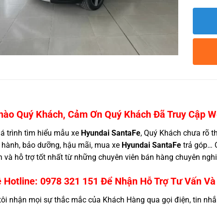
ào Quý Khách, Cảm Ơn Quý Khách Đã Truy Cập We
 trình tìm hiểu mẫu xe
Hyundai SantaFe
, Quý Khách chưa rõ thô
hành, bảo dưỡng, hậu mãi, mua xe
Hyundai SantaFe
trả góp… Q
 và hỗ trợ tốt nhất từ những chuyên viên bán hàng chuyên nghiệp
Hotline:
0978 321 151
Để Nhận Hỗ Trợ Tư Vấn Và 
ôi nhận mọi sự thắc mắc của Khách Hàng qua gọi điện, tin nhắn,