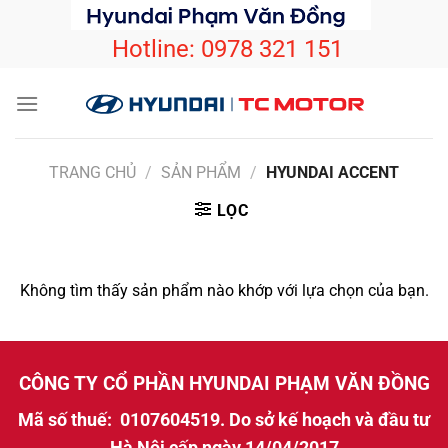
Bỏ
qua
Hotline:
0978 321 151
nội
dung
TRANG CHỦ
/
SẢN PHẨM
/
HYUNDAI ACCENT
LỌC
Không tìm thấy sản phẩm nào khớp với lựa chọn của bạn.
CÔNG TY CỔ PHẦN HYUNDAI PHẠM VĂN ĐỒNG
Mã số thuế: 0107604519. Do sở kế hoạch và đầu tư
Hà Nội cấp ngày 14/04/2017